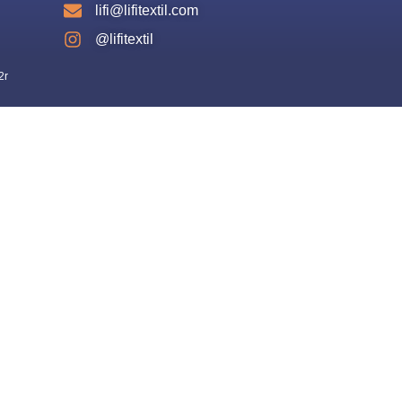
lifi@lifitextil.com
@lifitextil
2r